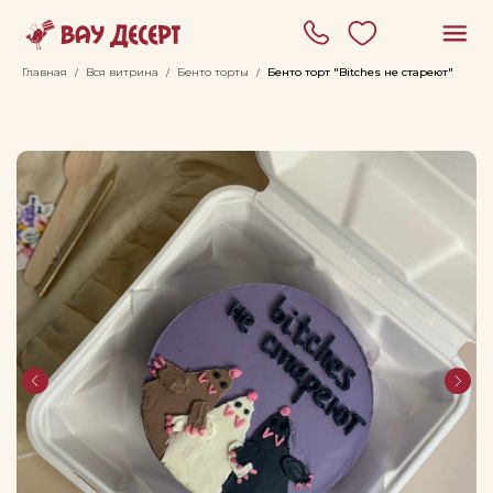
Главная
Вся витрина
Бенто торты
Бенто торт "Bitches не стареют"