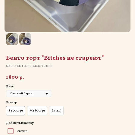
Бенто торт "Bitches не стареют"
SKU:
BENTO.S-RED.BITCHES
1 800
р.
Вкус
Размер
S (500гр)
M (800гр)
L (1кг)
Добавить к заказу
Свечка