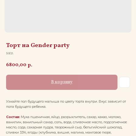
Торт на Gender party
SKU:
6800,00
р.
В корзину
Узнайте пол будущего малыша по цвету торта внутри. Вкус зависит от
пола будущего ребенка.
Состав:
Мука пшеничная, яйцо, разрыхлитель, сахар, какао, молоко,
ванилин, ванильный сахар, соль, вода, сливочное масло, подсолнечное
масло, сода, сахарная пудра, творожный сыр, бельгийский шоколад,
сливки 33%, ягоды (клубника, вишня, малина, манговое пюре,