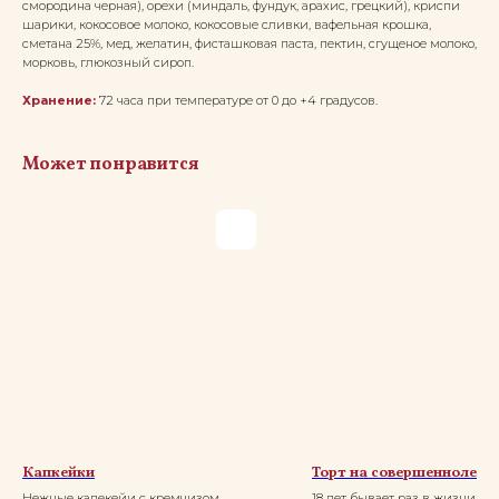
смородина черная), орехи (миндаль, фундук, арахис, грецкий), криспи
шарики, кокосовое молоко, кокосовые сливки, вафельная крошка,
сметана 25%, мед, желатин, фисташковая паста, пектин, сгущеное молоко,
морковь, глюкозный сироп.
Хранение:
72 часа при температуре от 0 до +4 градусов.
Может понравится
Капкейки
Торт на совершеннолети
Нежные капекейи с кремчизом
18 лет бывает раз в жизни